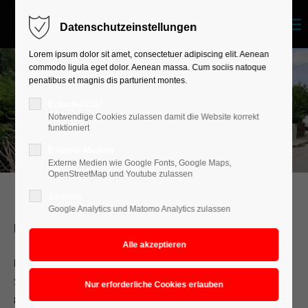
Datenschutzeinstellungen
Login
Lorem ipsum dolor sit amet, consectetuer adipiscing elit. Aenean
commodo ligula eget dolor. Aenean massa. Cum sociis natoque
Benutzername
penatibus et magnis dis parturient montes.
Erforderlich*
Notwendige Cookies zulassen damit die Website korrekt
funktioniert
Passwort
Externe Medien
Externe Medien wie Google Fonts, Google Maps,
OpenStreetMap und Youtube zulassen
Statistik
Anmelden
Google Analytics und Matomo Analytics zulassen
Kontakt
Register
|
Lost your password?
Michael Link
Support
Spechtstraße 5
82223 Eichenau
Lorem ipsum dolor sit amet: