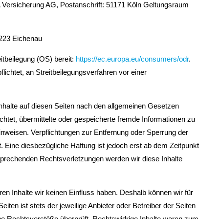
 Versicherung AG, Postanschrift: 51171 Köln Geltungsraum
2223 Eichenau
itbeilegung (OS) bereit:
https://ec.europa.eu/consumers/odr
.
ichtet, an Streitbeilegungsverfahren vor einer
Inhalte auf diesen Seiten nach den allgemeinen Gesetzen
ichtet, übermittelte oder gespeicherte fremde Informationen zu
inweisen. Verpflichtungen zur Entfernung oder Sperrung der
 Eine diesbezügliche Haftung ist jedoch erst ab dem Zeitpunkt
sprechenden Rechtsverletzungen werden wir diese Inhalte
ren Inhalte wir keinen Einfluss haben. Deshalb können wir für
ten ist stets der jeweilige Anbieter oder Betreiber der Seiten
che Rechtsverstöße überprüft. Rechtswidrige Inhalte waren zum