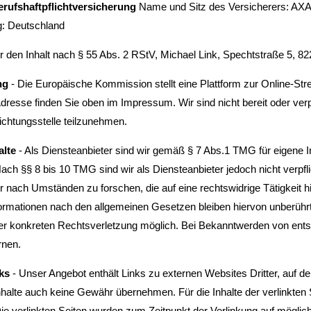
rufshaftpflichtversicherung
Name und Sitz des Versicherers: AXA
g: Deutschland
ür den Inhalt nach § 55 Abs. 2 RStV, Michael Link, Spechtstraße 5, 8
ng
- Die Europäische Kommission stellt eine Plattform zur Online-Stre
resse finden Sie oben im Impressum. Wir sind nicht bereit oder verpfl
ichtungsstelle teilzunehmen.
alte
- Als Diensteanbieter sind wir gemäß § 7 Abs.1 TMG für eigene 
Nach §§ 8 bis 10 TMG sind wir als Diensteanbieter jedoch nicht verpfl
nach Umständen zu forschen, die auf eine rechtswidrige Tätigkeit h
rmationen nach den allgemeinen Gesetzen bleiben hiervon unberührt.
ner konkreten Rechtsverletzung möglich. Bei Bekanntwerden von ent
rnen.
ks
- Unser Angebot enthält Links zu externen Websites Dritter, auf de
halte auch keine Gewähr übernehmen. Für die Inhalte der verlinkten Sei
Die verlinkten Seiten wurden zum Zeitpunkt der Verlinkung auf mögli