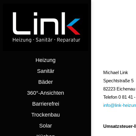
Login
Benutzername
Heizung
Passwort
Sanitär
Michael Link
Spechtstraße 5
Bäder
82223 Eichenau
Anmelden
360°-Ansichten
Telefon 0 81 41 -
Barrierefrei
Register
|
Lost y
info@link-heizun
Trockenbau
Solar
Umsatzsteuer-