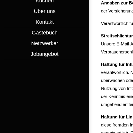
Küchen
Angaben zur Be
Über uns
der Versicherun
Kontakt
Verantwortlich f
Gästebuch
Streitschlichtu
Netzwerker
Unsere E-Mail-Ad
Verbraucherschl
Jobangebot
Haftung für Inh
verantwortlich. 
überwachen oder 
Nutzung von Info
der Kenntnis ei
umgehend entfe
Haftung für Lin
diese fremden In
verantwortlich. 