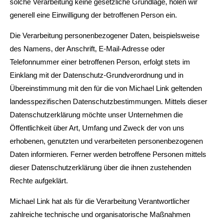
solche Verarbeitung keine gesetzliche Grundlage, holen wir
generell eine Einwilligung der betroffenen Person ein.
24h
Die Verarbeitung personenbezogener Daten, beispielsweise
/ 365days
des Namens, der Anschrift, E-Mail-Adresse oder
Telefonnummer einer betroffenen Person, erfolgt stets im
Einklang mit der Datenschutz-Grundverordnung und in
Übereinstimmung mit den für die von Michael Link geltenden
We offer support for our customers
Mon - Fri 8:00am - 5:00pm
(GMT +1)
landesspezifischen Datenschutzbestimmungen. Mittels dieser
Datenschutzerklärung möchte unser Unternehmen die
Get in touch
Öffentlichkeit über Art, Umfang und Zweck der von uns
erhobenen, genutzten und verarbeiteten personenbezogenen
Cybersteel Inc.
Daten informieren. Ferner werden betroffene Personen mittels
376-293 City Road, Suite 600
dieser Datenschutzerklärung über die ihnen zustehenden
San Francisco, CA 94102
Rechte aufgeklärt.
Michael Link hat als für die Verarbeitung Verantwortlicher
Have any questions?
+44 1234 567 890
zahlreiche technische und organisatorische Maßnahmen