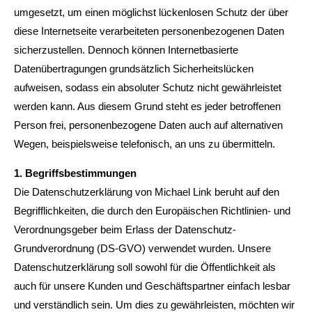
umgesetzt, um einen möglichst lückenlosen Schutz der über
Drop us a line
diese Internetseite verarbeiteten personenbezogenen Daten
info@yourdomain.com
sicherzustellen. Dennoch können Internetbasierte
Datenübertragungen grundsätzlich Sicherheitslücken
About us
aufweisen, sodass ein absoluter Schutz nicht gewährleistet
werden kann. Aus diesem Grund steht es jeder betroffenen
Lorem ipsum dolor sit amet, consectetuer
Person frei, personenbezogene Daten auch auf alternativen
adipiscing elit.
Wegen, beispielsweise telefonisch, an uns zu übermitteln.
Aenean commodo ligula eget dolor. Aenean massa.
Cum sociis natoque penatibus et magnis dis parturient
1. Begriffsbestimmungen
montes, nascetur ridiculus mus. Donec quam felis,
Die Datenschutzerklärung von Michael Link beruht auf den
ultricies nec.
Begrifflichkeiten, die durch den Europäischen Richtlinien- und
Verordnungsgeber beim Erlass der Datenschutz-
Grundverordnung (DS-GVO) verwendet wurden. Unsere
Datenschutzerklärung soll sowohl für die Öffentlichkeit als
auch für unsere Kunden und Geschäftspartner einfach lesbar
und verständlich sein. Um dies zu gewährleisten, möchten wir